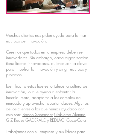
Muchos clientes nos piden ayuda para formar
equipos de innovación.
Creemos que todos en la empresa deben ser
innovadores. Sin embargo, cada organización
tiene líderes innovadores, quienes son la clave
para impulsar la innovación y dirigir equipos y
procesos.
Identificar a estos líderes fortalece la cultura de
innovación, lo que ayuda a enfrentar la
incertidumbre, adaptarse a los cambios del
mercado y aprovechar oportunidades. Algunos
de los clientes a los que hemos ayudado con
esto son:
Banco Santander
Gobierno Alemna
GIZ Redes GADERALC y REDLAC
Coca-Cola
Trabajamos con su empresa y sus líderes para