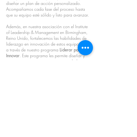
diseñar un plan de acción personalizado.
Acompañamos cada fase del proceso hasta
que su equipo esté sólido y listo para avanzar.
Además, en nuestra asociación con el Institute
of Leadership & Management en Birmingham,
Reino Unido, fortalecemos las habilidades de
liderazgo en innovación de estos equipos clave
a través de nuestro programa
Liderar para
Innovar
. Este programa les permite diseñar y
ejecutar procesos exitosos, navegando los
cambios del mercado y planificando objetivos
de expansión y crecimiento.
Contacto via whatsapp
Ver programa
Solicitar sesión gratuita