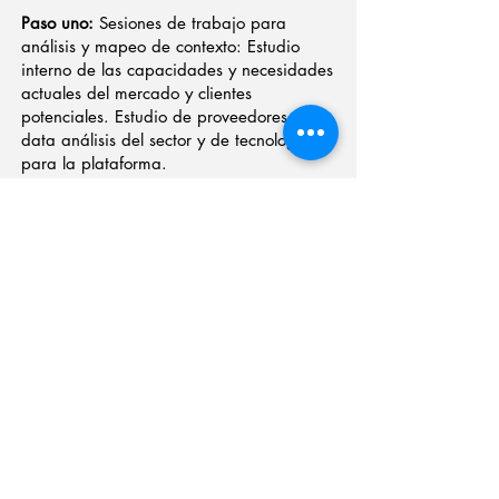
Paso uno:
Sesiones de trabajo para
análisis y mapeo de contexto: Estudio
interno de las capacidades y necesidades
actuales del mercado y clientes
potenciales. Estudio de proveedores de
data análisis del sector y de tecnología
para la plataforma.
Paso dos
: Sesiones para la identificación
de los stakeholders a nivel regional y
nacional, segmentación de clientes y
propuestas de valor y modelo de negocio.
Paso tres
: Validación del concepto con
clientes potenciales, detección de
necesidades y concepto de diseño.
Valor para el proyecto:
Alineamiento,
hallazgos y mejoramiento del estado
inicial de la empresa.