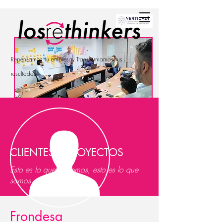
Repensamos tu empresa. Transformamos tus
resultados!
Frondesa Fundación Fronteras
el Desarrollo
CLIENTES Y PROYECTOS
Esto es lo que hacemos, esto es lo que
somos....
Frondesa