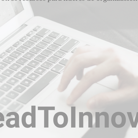
eadToInnov