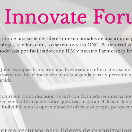
o Innovate Fo
ación de una serie de líderes internacionales de una amplia
nología, la educación, los servicios y las ONG. Se desarrolló
moderada por facilitadores de ILM y nuestro Partnership E
Juliet Kampasi brindaron una breve sesión informativa sobre l
 informativa fue el escenario para la segunda parte y permitió
rtido.
 contribuir a una discusión virtual con facilitadores internaci
reciendo información sobre qué áreas inspiran el debate dentr
a individuo tuvo la oportunidad de ofrecer su propia perspecti
otros recursos para líderes de organizacion