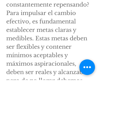
constantemente repensando?
Para impulsar el cambio
efectivo, es fundamental
establecer metas claras y
medibles. Estas metas deben
ser flexibles y contener
mínimos aceptables y
máximos aspiracionales,
deben ser reales y alcanzables
pero de no llegar debemos
entender la ruta que nos ha
desviado y deben estar
claramente alineadas con la
visión y los valores de nuestra
organización. Es importante
monitorear y evaluar
regularmente el progreso,