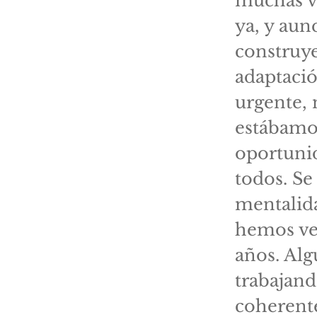
muchas ve
ya, y au
construye
adaptaci
urgente, 
estábamo
oportuni
todos. Se
mentalid
hemos ve
años. Alg
trabajan
coherente