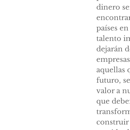
dinero se
encontrar
países en
talento i
dejarán d
empresas
aquellas 
futuro, s
valor a n
que debem
transform
construi