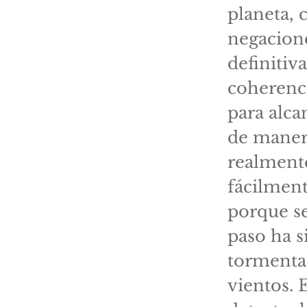
planeta, 
negacione
definitiv
coherenci
para alca
de manera
realmente
fácilment
porque se
paso ha s
tormenta
vientos. 