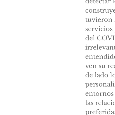
detectar 
construye
tuvieron 
servicios
del COVI
irreleva
entendid
ven su re
de lado l
personali
entornos 
las relac
preferida