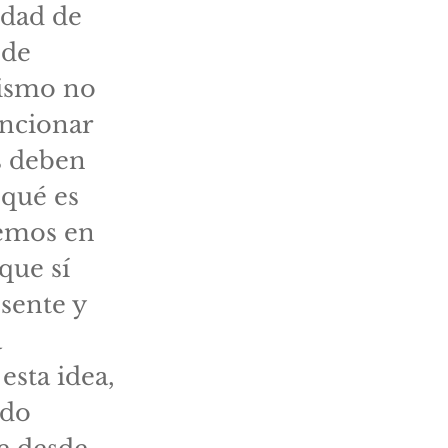
idad de
 de
mismo no
ncionar
s deben
 qué es
bemos en
que sí
sente y
a
esta idea,
ido