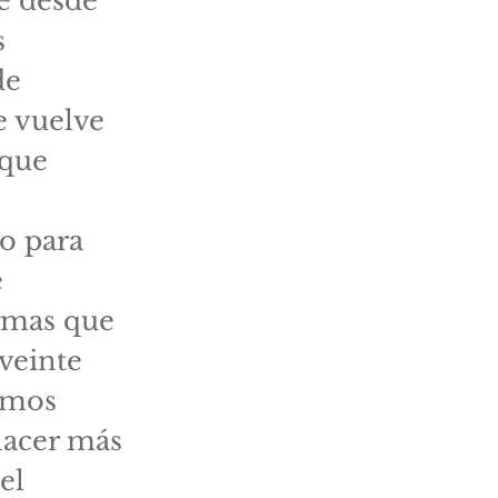
e desde
s
de
e vuelve
 que
o para
e
gmas que
veinte
amos
hacer más
el