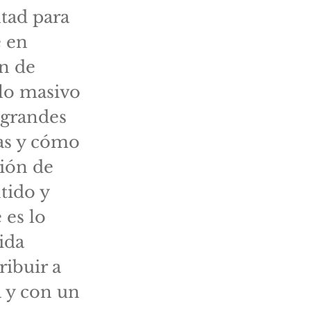
ltad para
e en
ón de
 lo masivo
 grandes
as y cómo
sión de
tido y
 es lo
ida
ribuir a
 y con un