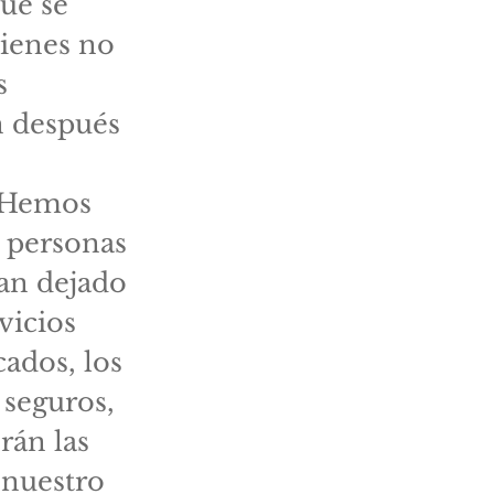
que se
uienes no
s
ón después
. Hemos
 personas
han dejado
vicios
ados, los
 seguros,
rán las
 nuestro