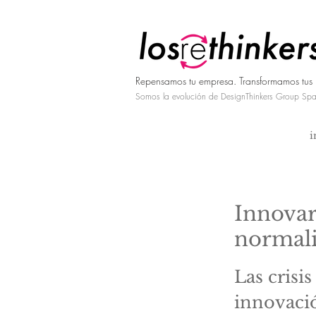
Repensamos tu empresa. Transformamos tus 
Somos la evolución de DesignThinkers Group Spa
i
Innovar
normal
Las crisi
innovaci