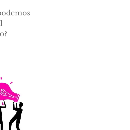
 podemos
l
ro?