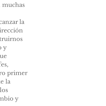
on muchas
canzar la
irección
truirnos
o y
que
es,
tro primer
e la
los
ambio y