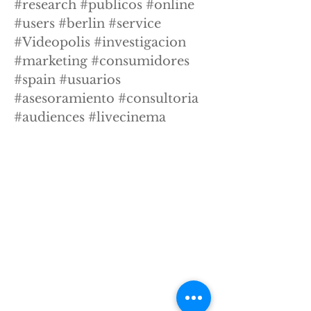
#research #publicos #online
#users #berlin #service
#Videopolis #investigacion
#marketing #consumidores
#spain #usuarios
#asesoramiento #consultoria
#audiences #livecinema