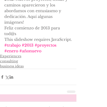
caminos aparecieron y los 
abordamos con entusiasmo y 
dedicación. Aquí algunas 
imágenes!
Feliz comienzo de 2013 para 
tod@s
This slideshow requires JavaScript.
#trabajo
#2013
#proyectos
#enero
#añonuevo
Experiences
consulting
business ideas