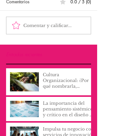
Comentarios
0.0 / 5 (0)
Comentar y calificar...
Entradas recientes
Cultura
Organizacional: ¿Por
qué nombrarla,
escribirla y vivirla, lo
cambia todo?
La importancia del
pensamiento sistémico
y crítico en el diseño de
procesos y servicios
organizacionales
Impulsa tu negocio con
servicios de innovación