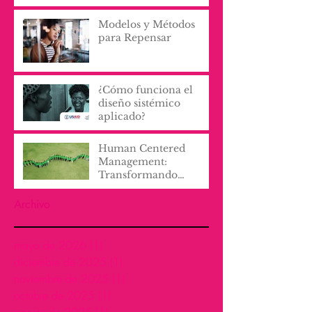
Modelos y Métodos
para Repensar
¿Cómo funciona el
diseño sistémico
aplicado?
Human Centered
Management:
Transformando
Culturas
Organizacionales con
Archivo
Empatía y Proactividad
mayo de 2026
(1)
1 entrada
diciembre de 2025
(1)
1 entrada
noviembre de 2025
(1)
1 entrada
octubre de 2025
(1)
1 entrada