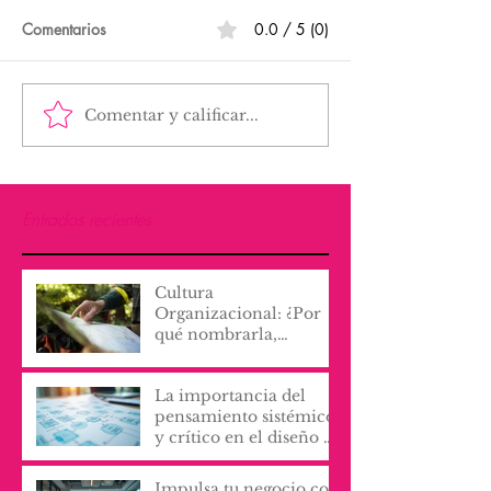
Comentarios
0.0 / 5 (0)
Comentar y calificar...
Entradas recientes
Cultura
Organizacional: ¿Por
qué nombrarla,
escribirla y vivirla, lo
cambia todo?
La importancia del
pensamiento sistémico
y crítico en el diseño de
procesos y servicios
organizacionales
Impulsa tu negocio con