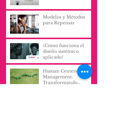
Modelos y Métodos
para Repensar
¿Cómo funciona el
diseño sistémico
aplicado?
Human Centered
Management:
Transformando
Culturas
Organizacionales con
Archivo
Empatía y Proactividad
mayo de 2026
(1)
1 entrada
diciembre de 2025
(1)
1 entrada
noviembre de 2025
(1)
1 entrada
octubre de 2025
(1)
1 entrada