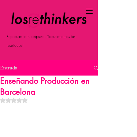
Repensamos tu empresa. Transformamos tus
resultados!
Entrada
Enseñando Producción en
Barcelona
Obtuvo NaN de 5 estrellas.