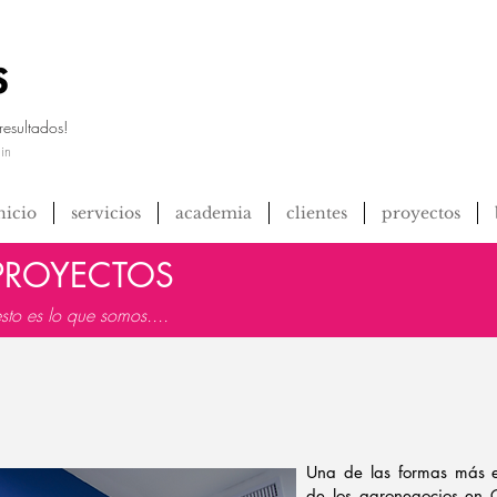
resultados!
in
nicio
servicios
academia
clientes
proyectos
 PROYECTOS
sto es lo que somos....
Una de las formas más ef
de los agronegocios en 