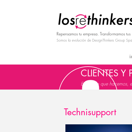
Repensamos tu empresa. Transformamos tus 
Somos la evolución de DesignThinkers Group Spa
i
CLIENTES Y
Esto es lo que hacemos, e
Technisupport