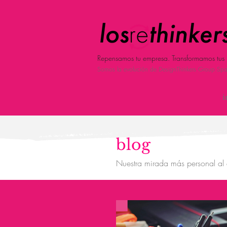
Repensamos tu empresa. Transformamos tus 
Somos la evolución de DesignThinkers Group Spa
i
blog
Nuestra mirada más personal al 