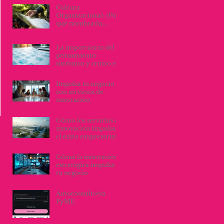
Cultura
Organizacional: ¿Por
qué nombrarla,
escribirla y vivirla, lo
cambia todo?
La importancia del
pensamiento
sistémico y crítico en
el diseño de procesos
y servicios
Impulsa tu negocio
organizacionales
con servicios de
innovación
Cómo los servicios de
innovación impulsan
el éxito empresarial
Cómo la innovación
estratégica impulsa
tu negocio
Autoconsultoria
PyME