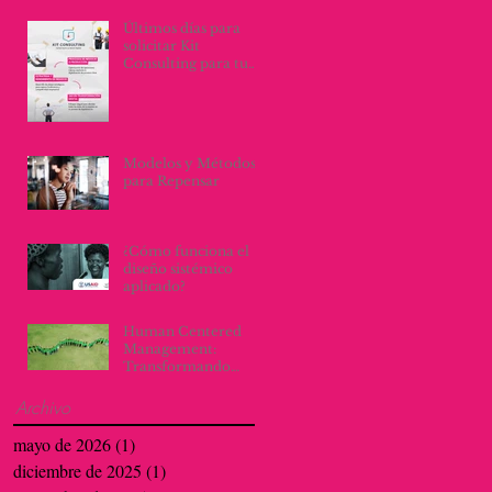
Últimos días para
solicitar Kit
Consulting para tu
empresa
Modelos y Métodos
para Repensar
¿Cómo funciona el
diseño sistémico
aplicado?
Human Centered
Management:
Transformando
Culturas
Organizacionales con
Archivo
Empatía y
Proactividad
mayo de 2026
(1)
1 entrada
diciembre de 2025
(1)
1 entrada