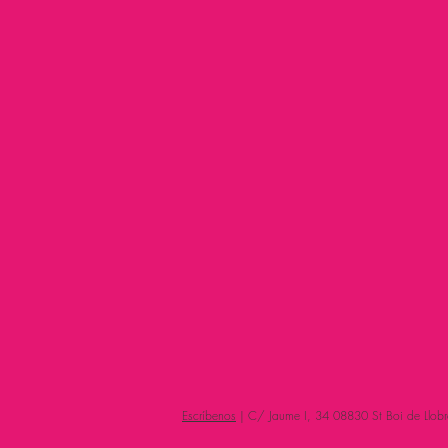
Escríbenos
| C/ Jaume I, 34 08830 St Boi de Llobr