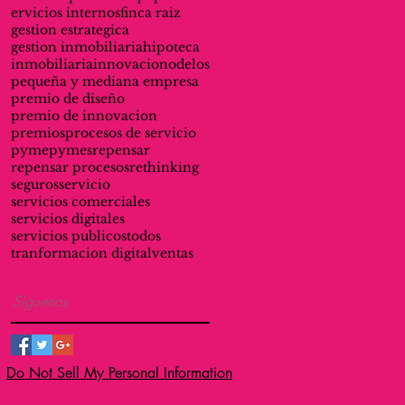
ervicios internos
finca raiz
gestion estrategica
gestion inmobiliaria
hipoteca
inmobiliaria
innovacion
odelos
pequeña y mediana empresa
premio de diseño
premio de innovacion
premios
procesos de servicio
pyme
pymes
repensar
repensar procesos
rethinking
seguros
servicio
servicios comerciales
servicios digitales
servicios publicos
todos
tranformacion digital
ventas
Síguenos
Do Not Sell My Personal Information