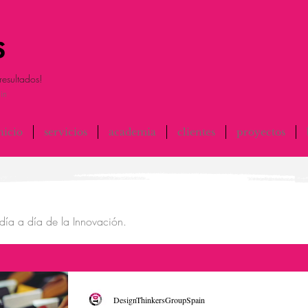
resultados!
in
nicio
servicios
academia
clientes
proyectos
día a día de la Innovación.
DesignThinkersGroupSpain