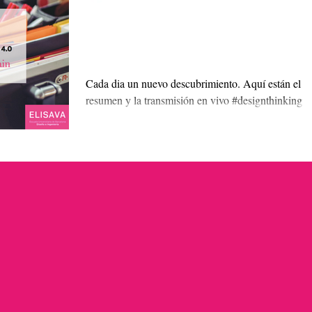
Asi fue nuestro Design
Thinking Week
Cada dia un nuevo descubrimiento. Aquí están el
resumen y la transmisión en vivo #designthinking
#OlivierMache #DTW18 #marcbolick...