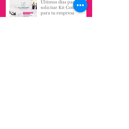
Últimos días para
solicitar Kit Consulting
para tu empresa
Modelos y Métodos
para Repensar
¿Cómo funciona el
diseño sistémico
aplicado?
Human Centered
Management:
Transformando
Culturas
Organizacionales con