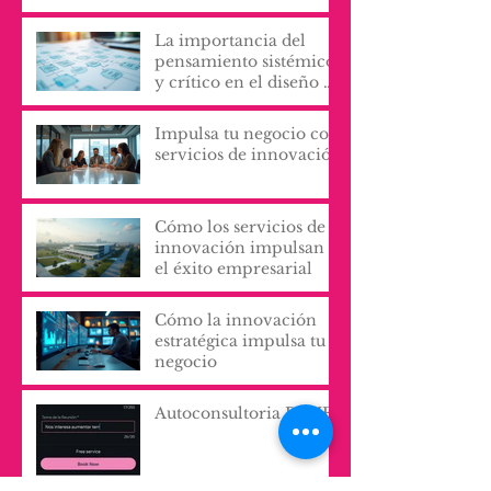
qué nombrarla,
escribirla y vivirla, lo
cambia todo?
La importancia del
pensamiento sistémico
y crítico en el diseño de
procesos y servicios
organizacionales
Impulsa tu negocio con
servicios de innovación
Cómo los servicios de
innovación impulsan
el éxito empresarial
Cómo la innovación
estratégica impulsa tu
negocio
Autoconsultoria PyME