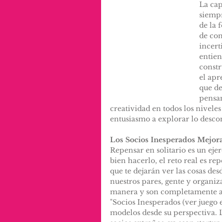
La cap
siempr
de la 
de con
incert
entien
constr
el apr
que de
pensam
creatividad en todos los nivele
entusiasmo a explorar lo desco
Los Socios Inesperados Mejor
Repensar en solitario es un ejer
bien hacerlo, el reto real es re
que te dejarán ver las cosas de
nuestros pares, gente y organi
manera y son completamente af
"Socios Inesperados (ver juego 
modelos desde su perspectiva. 