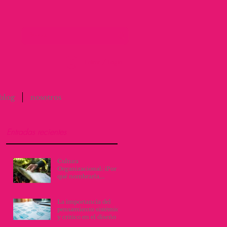
Entrar / Login
blog
nosotros
Entradas recientes
Cultura
Organizacional: ¿Por
qué nombrarla,
escribirla y vivirla, lo
cambia todo?
La importancia del
pensamiento sistémico
y crítico en el diseño de
procesos y servicios