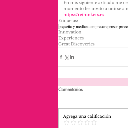
En mis siguiente articulo me c
momento les invito a unirse a 
https://rethinkers.es
Etiquetas:
pequeña y mediana empresa
repensar proce
Innovation
Experiences
Great Discoveries
Comentarios
Agrega una calificación