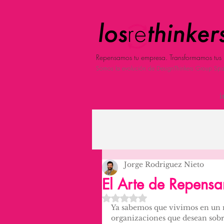
Repensamos tu empresa. Transformamos tus 
Somos la evolución de DesignThinkers Group Spa
i
Jorge Rodriguez Nieto
El Arte de Repensa
Obtuvo NaN de 5 estrellas.
Ya sabemos que vivimos en un m
organizaciones que desean sob