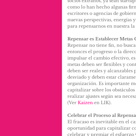
socios extraños, ya sean startup
como lo han hecho algunas firma
escritores o agencias de gobier
nuevas perspectivas, energías 
para repensarnos en nuestra la
Repensar es Establecer Metas C
Repensar no tiene fin, no busca
entonces el progreso o la dire
impulsar el cambio efectivo, es
metas deben ser flexibles y co
deben ser reales y alcanzables 
desviado y deben estar claramen
organización. Es importante mo
capitalizar sobre los obstáculo
realizar ajustes según sea neces
(Ver 
Kaizen
 en LIK).
Celebrar el Proceso al Repens
El fracaso es inevitable en el 
oportunidad para capitalizar c
celebrar y premiar el esfuerzo 