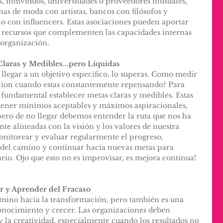
s, individuos, universidades o proveedores inusuales, 
s de moda con artistas, bancos con filósofos y 
no con influencers. Estas asociaciones pueden aportar 
y recursos que complementen las capacidades internas 
 organización.
laras y Medibles...pero Líquidas
 llegar a un objetivo especifico, lo superas. Como medir 
ccion cuando estas constantemente repensando? Para 
 fundamental establecer metas claras y medibles. Estas 
ntener mínimos aceptables y máximos aspiracionales, 
pero de no llegar debemos entender la ruta que nos ha 
te alineadas con la visión y los valores de nuestra 
nitorear y evaluar regularmente el progreso, 
s del camino y continuar hacia nuevas metas para 
ario. Ojo que esto no es improvisar, es mejora contínua! 
ar y Aprender del Fracaso
camino hacia la transformación, pero también es una 
onocimiento y crecer. Las organizaciones deben 
y la creatividad, especialmente cuando los resultados no 