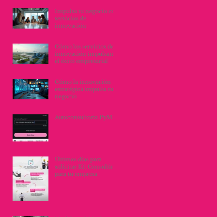
organizacionales
Impulsa tu negocio con
servicios de
innovación
Cómo los servicios de
innovación impulsan
el éxito empresarial
Cómo la innovación
estratégica impulsa tu
negocio
Autoconsultoria PyME
Últimos días para
solicitar Kit Consulting
para tu empresa