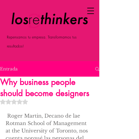
Repensamos tu empresa. Transformamos tus
resultados!
Entrada
Why business people
should become designers
Obtuvo NaN de 5 estrellas.
 Roger Martin, Decano de lae 
Rotman School of Management 
at the University of Toronto, nos 
cuenta porqué las personas del 