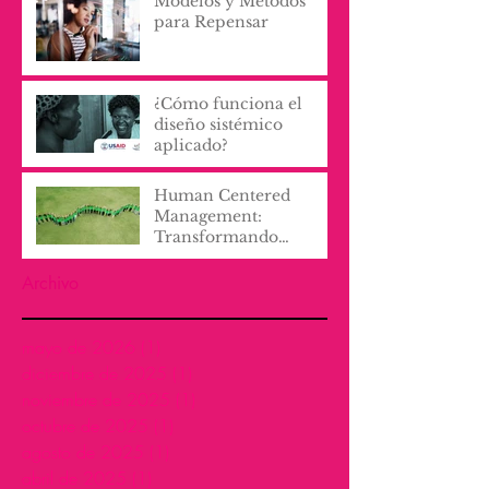
Modelos y Métodos
para Repensar
¿Cómo funciona el
diseño sistémico
aplicado?
Human Centered
Management:
Transformando
Culturas
Organizacionales con
Archivo
Empatía y Proactividad
mayo de 2026
(1)
1 entrada
diciembre de 2025
(1)
1 entrada
noviembre de 2025
(1)
1 entrada
octubre de 2025
(1)
1 entrada
agosto de 2025
(1)
1 entrada
abril de 2025
(1)
1 entrada