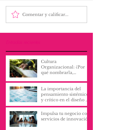
Comentar y calificar...
Entradas recientes
Cultura
Organizacional: ¿Por
qué nombrarla,
escribirla y vivirla, lo
cambia todo?
La importancia del
pensamiento sistémico
y crítico en el diseño de
procesos y servicios
organizacionales
Impulsa tu negocio con
servicios de innovación