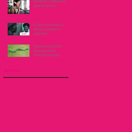
Modelos y Métodos
para Repensar
¿Cómo funciona el
diseño sistémico
aplicado?
Human Centered
Management:
Transformando
Culturas
Organizacionales con
Empatía y Proactividad
Archivo