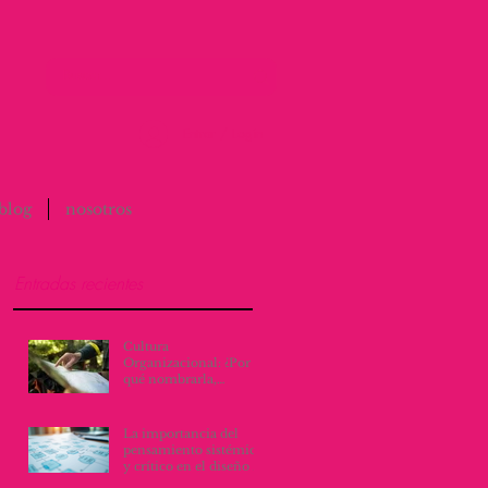
Entrar / Login
blog
nosotros
Entradas recientes
Cultura
Organizacional: ¿Por
qué nombrarla,
escribirla y vivirla, lo
cambia todo?
La importancia del
pensamiento sistémico
y crítico en el diseño de
procesos y servicios