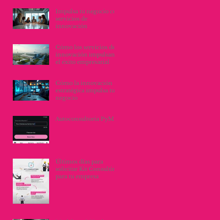
organizacionales
Impulsa tu negocio con
servicios de
innovación
Cómo los servicios de
innovación impulsan
el éxito empresarial
Cómo la innovación
estratégica impulsa tu
negocio
Autoconsultoria PyME
Últimos días para
solicitar Kit Consulting
para tu empresa