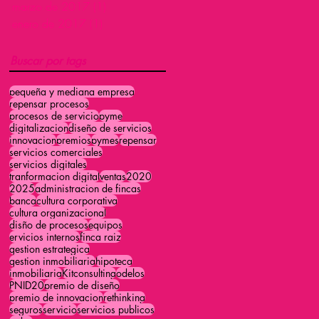
marzo de 2017
(1)
1 entrada
enero de 2017
(1)
1 entrada
Buscar por tags
pequeña y mediana empresa
repensar procesos
procesos de servicio
pyme
digitalizacion
diseño de servicios
innovacion
premios
pymes
repensar
servicios comerciales
servicios digitales
tranformacion digital
ventas
2020
2025
administracion de fincas
banca
cultura corporativa
cultura organizacional
disño de procesos
equipos
ervicios internos
finca raiz
gestion estrategica
gestion inmobiliaria
hipoteca
inmobiliaria
Kitconsulting
odelos
PNID20
premio de diseño
premio de innovacion
rethinking
seguros
servicio
servicios publicos