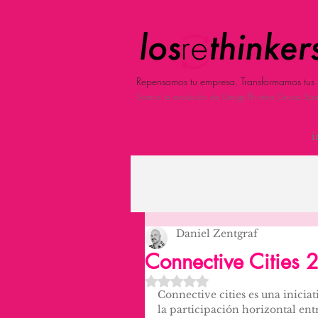
Repensamos tu empresa. Transformamos tus 
Somos la evolución de DesignThinkers Group Spa
i
Daniel Zentgraf
Connective Cities
Obtuvo NaN de 5 estrellas.
Connective cities es una inicia
la participación horizontal ent