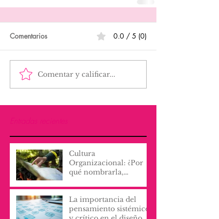
Comentarios
0.0 / 5 (0)
Comentar y calificar...
Entradas recientes
Cultura
Organizacional: ¿Por
qué nombrarla,
escribirla y vivirla, lo
cambia todo?
La importancia del
pensamiento sistémico
y crítico en el diseño de