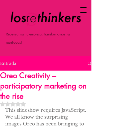
Repensamos tu empresa. Transformamos tus
resultados!
Entrada
Oreo Creativity –
participatory marketing on
the rise
Obtuvo NaN de 5 estrellas.
This slideshow requires JavaScript.
We all know the surprising 
images Oreo has been bringing to 