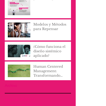
Modelos y Métodos
para Repensar
¿Cómo funciona el
diseño sistémico
aplicado?
Human Centered
Management:
Transformando
Culturas
Organizacionales con
Archivo
Empatía y Proactividad
mayo de 2026
(1)
1 entrada
diciembre de 2025
(1)
1 entrada