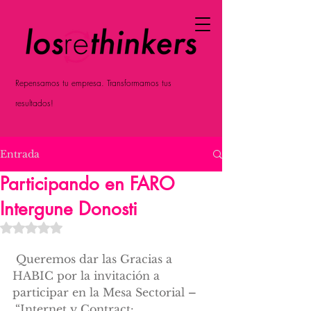
Repensamos tu empresa. Transformamos tus
resultados!
Entrada
Participando en FARO
Intergune Donosti
Obtuvo NaN de 5 estrellas.
 Queremos dar las Gracias a 
HABIC por la invitación a 
participar en la Mesa Sectorial 
–
“Internet y Contract: 