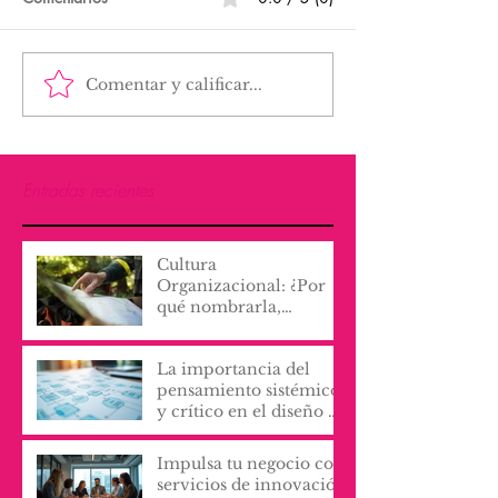
Comentar y calificar...
Entradas recientes
Cultura
Organizacional: ¿Por
qué nombrarla,
escribirla y vivirla, lo
cambia todo?
La importancia del
pensamiento sistémico
y crítico en el diseño de
procesos y servicios
organizacionales
Impulsa tu negocio con
servicios de innovación