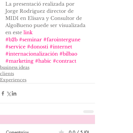
La presentació realizada por 
Jorge Rodriguez director de 
MIDI en Elisava y Consultor de 
AlgoBueno puede ser visualizada 
en este 
link
#b2b
#seminar
#farointergune
#service
#donosti
#internet
#internacionalización
#bilbao
#marketing
#habic
#contract
business ideas
clients
Experiences
Comentarios
0.0 / 5 (0)