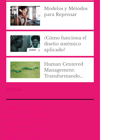
Modelos y Métodos
para Repensar
¿Cómo funciona el
diseño sistémico
aplicado?
Human Centered
Management:
Transformando
Culturas
Organizacionales con
Archivo
Empatía y Proactividad
mayo de 2026
(1)
1 entrada
diciembre de 2025
(1)
1 entrada
noviembre de 2025
(1)
1 entrada
octubre de 2025
(1)
1 entrada
agosto de 2025
(1)
1 entrada