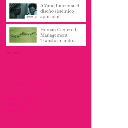
¿Cómo funciona el
diseño sistémico
aplicado?
Human Centered
Management:
Transformando
Culturas
Organizacionales con
Archivo
Empatía y Proactividad
mayo de 2026
(1)
1 entrada
diciembre de 2025
(1)
1 entrada
noviembre de 2025
(1)
1 entrada
octubre de 2025
(1)
1 entrada
agosto de 2025
(1)
1 entrada
abril de 2025
(1)
1 entrada
febrero de 2025
(1)
1 entrada
enero de 2025
(1)
1 entrada
diciembre de 2024
(1)
1 entrada