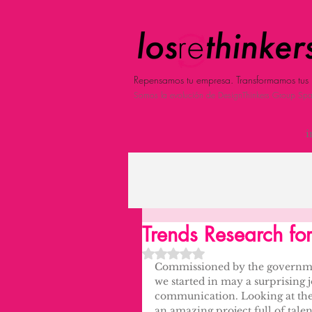
Repensamos tu empresa. Transformamos tus 
Somos la evolución de DesignThinkers Group Spa
i
Trends Research for
Obtuvo NaN de 5 estrellas.
Commissioned by the governmen
we started in may a surprising 
communication. Looking at the 
an amazing project full of tal