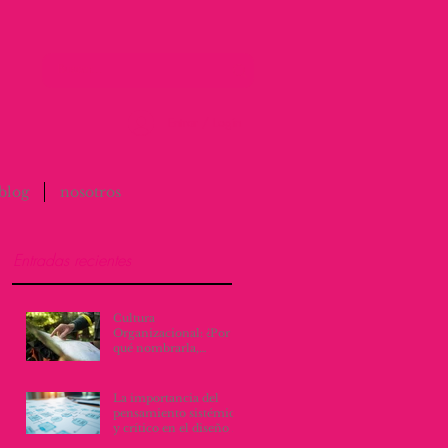
Entrar / Login
blog
nosotros
Entradas recientes
Cultura
Organizacional: ¿Por
qué nombrarla,
escribirla y vivirla, lo
cambia todo?
La importancia del
pensamiento sistémico
y crítico en el diseño de
procesos y servicios