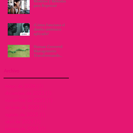
Modelos y Métodos
para Repensar
¿Cómo funciona el
diseño sistémico
aplicado?
Human Centered
Management:
Transformando
Culturas
Organizacionales con
Empatía y Proactividad
Archivo
mayo de 2026
(1)
1 entrada
diciembre de 2025
(1)
1 entrada
noviembre de 2025
(1)
1 entrada
octubre de 2025
(1)
1 entrada
agosto de 2025
(1)
1 entrada
abril de 2025
(1)
1 entrada
febrero de 2025
(1)
1 entrada