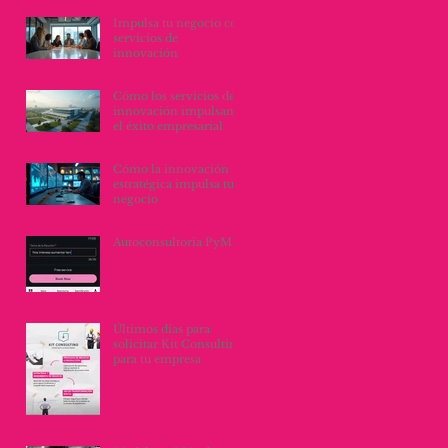
organizacionales
Impulsa tu negocio con
servicios de
innovación
Cómo los servicios de
innovación impulsan
el éxito empresarial
Cómo la innovación
estratégica impulsa tu
negocio
Autoconsultoria PyME
Últimos días para
solicitar Kit Consulting
para tu empresa