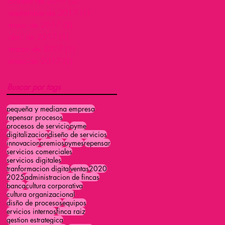
octubre de 2017
(2)
2 entradas
septiembre de 2017
(1)
1 entrada
mayo de 2017
(2)
2 entradas
abril de 2017
(1)
1 entrada
marzo de 2017
(1)
1 entrada
enero de 2017
(1)
1 entrada
Buscar por tags
pequeña y mediana empresa
repensar procesos
procesos de servicio
pyme
digitalizacion
diseño de servicios
innovacion
premios
pymes
repensar
servicios comerciales
servicios digitales
tranformacion digital
ventas
2020
2025
administracion de fincas
banca
cultura corporativa
cultura organizacional
disño de procesos
equipos
ervicios internos
finca raiz
gestion estrategica