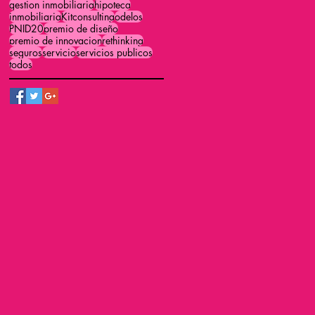
gestion inmobiliaria
hipoteca
inmobiliaria
Kitconsulting
odelos
PNID20
premio de diseño
premio de innovacion
rethinking
seguros
servicio
servicios publicos
todos