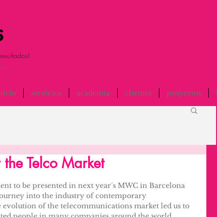
resultados!
in
nicio
servicios
academia
clientes
proyectos
 the Telco Market
t to be presented in next year´s MWC in Barcelona 
journey into the industry of contemporary 
evolution of the telecommunications market led us to 
ented people in many companies around the world, 