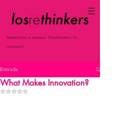
Repensamos tu empresa. Transformamos tus
resultados!
Entrada
What Makes Innovation?
Obtuvo NaN de 5 estrellas.